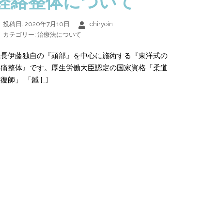
経絡整体について
投稿日:
2020年7月10日
chiryoin
カテゴリー:
治療法について
院長伊藤独自の『頭部』を中心に施術する『東洋式の
無痛整体』です。厚生労働大臣認定の国家資格「柔道
復師」 「鍼 […]