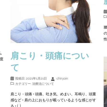
の
性:
肩こり・頭痛につい
ん
度
て
投稿日:
2021年1月21日
chiryoin
カテゴリー:
治療法について
肩こり・頭痛 • 頭痛、吐き気、めまい、耳鳴り、頭重
感など • 肩の上におもりが載っているような感じがす
る • […]