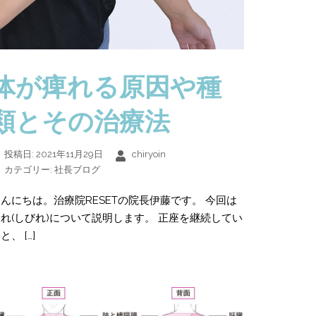
体が痺れる原因や種
類とその治療法
投稿日:
2021年11月29日
chiryoin
カテゴリー:
社長ブログ
んにちは。治療院RESETの院長伊藤です。 今回は
れ(しびれ)について説明します。 正座を継続してい
と、 […]