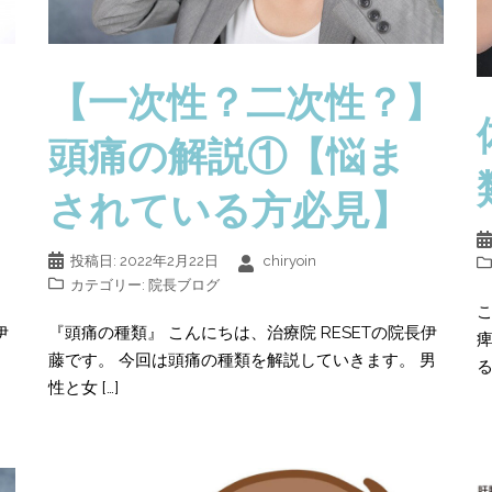
】
【一次性？二次性？】
頭痛の解説①【悩ま
されている方必見】
投稿日:
2022年2月22日
chiryoin
カテゴリー:
院長ブログ
こ
伊
『頭痛の種類』 こんにちは、治療院 RESETの院長伊
痺
藤です。 今回は頭痛の種類を解説していきます。 男
る
性と女 […]