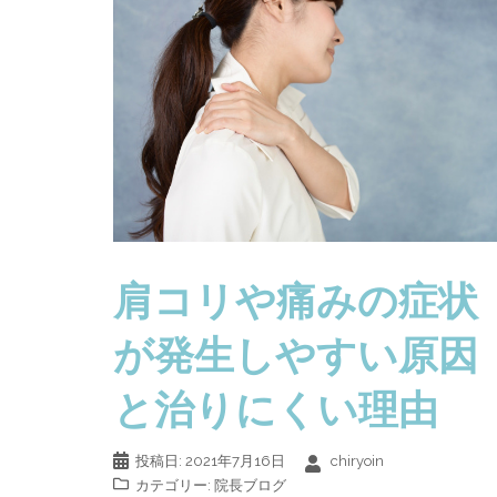
肩コリや痛みの症状
が発生しやすい原因
と治りにくい理由
投稿日:
2021年7月16日
chiryoin
カテゴリー:
院長ブログ