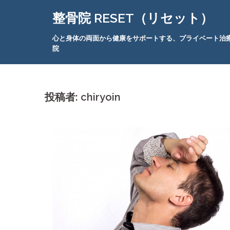
コ
整骨院 RESET（リセット）
ン
テ
心と身体の両面から健康をサポートする、プライベート治
ン
院
ツ
へ
ス
投稿者:
chiryoin
キ
ッ
プ