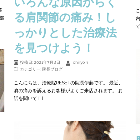
いろんな原因からく
業
こ
る肩関節の痛み！し
部
で
っかりとした治療法
を見つけよう！
投稿日:
2021年7月8日
chiryoin
カテゴリー:
院長ブログ
こんにちは、治療院RESETの院長伊藤です。 最近、
肩の痛みを訴えるお客様がよくご来店されます。 お
話を聞いて […]