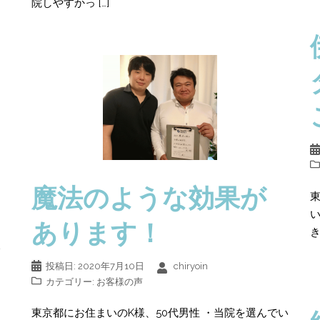
院しやすかっ […]
魔法のような効果が
東
あります！
き
投稿日:
2020年7月10日
chiryoin
カテゴリー:
お客様の声
東京都にお住まいのK様、50代男性 ・当院を選んでい