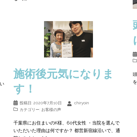
施術後元気になりま
頭
を
でい
す！
。
投稿日:
2020年7月10日
chiryoin
カテゴリー:
お客様の声
千葉県にお住まいのK様、60代女性 ・当院を選んで
いただいた理由は何ですか？ 都営新宿線沿いで、通