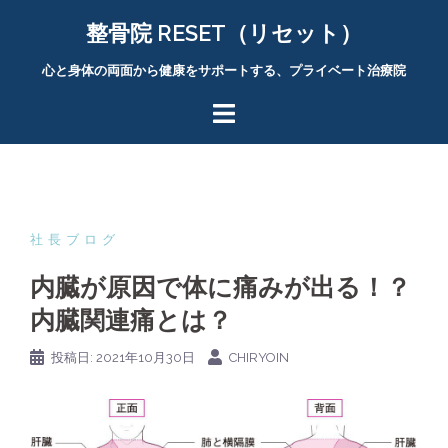
コ
整骨院 RESET（リセット）
ン
テ
心と身体の両面から健康をサポートする、プライベート治療院
ン
ツ
へ
ス
キ
ッ
プ
社長ブログ
内臓が原因で体に痛みが出る！？
内臓関連痛とは？
投稿日:
2021年10月30日
CHIRYOIN