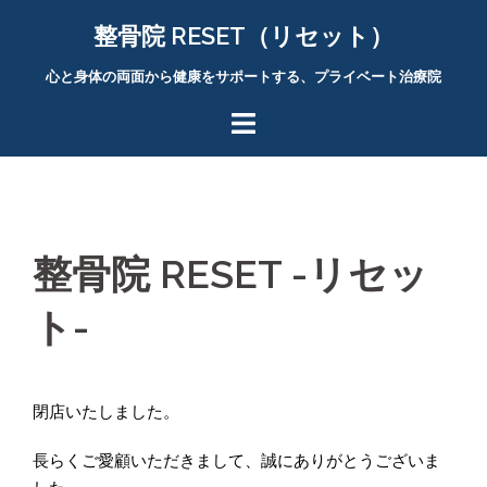
コ
整骨院 RESET（リセット）
ン
テ
心と身体の両面から健康をサポートする、プライベート治療院
ン
ツ
へ
ス
キ
ッ
プ
整骨院 RESET -リセッ
ト-
閉店いたしました。
長らくご愛顧いただきまして、誠にありがとうございま