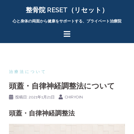
コ
整骨院 RESET（リセット）
ン
テ
心と身体の両面から健康をサポートする、プライベート治療院
ン
ツ
へ
ス
キ
ッ
プ
治療法について
頭蓋・自律神経調整法について
投稿日:
2021年1月21日
CHIRYOIN
頭蓋・自律神経調整法