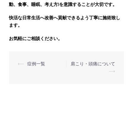
動、食事、睡眠、考え方)を意識することが大切です。
快活な日常生活へ改善へ貢献できるよう丁寧に施術致し
ます。
お気軽にご相談ください。
投
⟵
症例一覧
肩こり・頭痛について
稿
⟶
ナ
ビ
ゲ
ー
シ
ョ