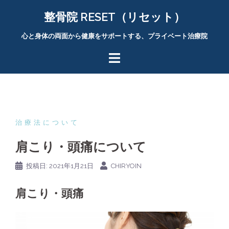
コ
整骨院 RESET（リセット）
ン
テ
心と身体の両面から健康をサポートする、プライベート治療院
ン
ツ
へ
ス
キ
ッ
プ
治療法について
肩こり・頭痛について
投稿日:
2021年1月21日
CHIRYOIN
肩こり・頭痛