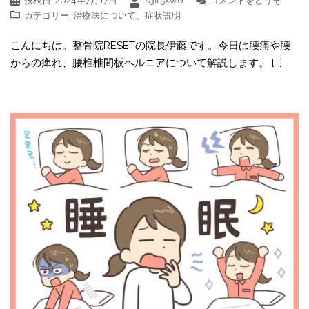
投稿日:
2024年7月17日
s3ff5xw6
コメントをどうぞ
カテゴリー:
治療法について
、
症状説明
こんにちは。整骨院RESETの院長伊藤です。今日は腰痛や腰
からの痺れ、腰椎椎間板ヘルニアについて解説します。 […]