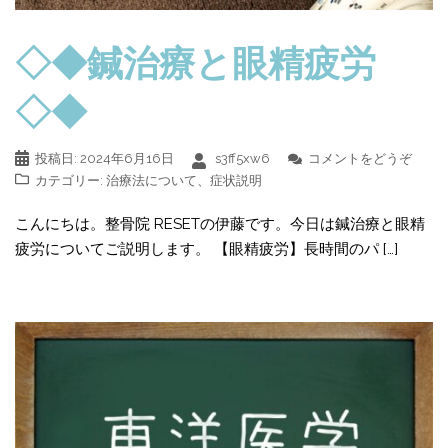
◇◆鍼治療と眼精疲労
◇◆
投稿日:
2024年6月16日
s3ff5xw6
コメントをどうぞ
カテゴリー:
治療法について
、
症状説明
こんにちは。整骨院 RESETの伊藤です。今日は鍼治療と眼精
疲労についてご説明します。 【眼精疲労】長時間のパ […]