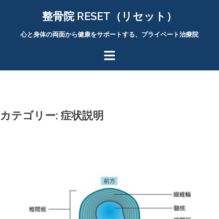
コ
整骨院 RESET（リセット）
ン
テ
心と身体の両面から健康をサポートする、プライベート治療院
ン
ツ
へ
ス
キ
ッ
カテゴリー:
症状説明
プ