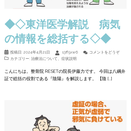
◆◇東洋医学解説 病気
の情報を総括する◇◆
投稿日:
2024年4月21日
s3ff5xw6
コメントをどうぞ
カテゴリー:
治療法について
、
症状説明
こんにちは。整骨院 RESETの院長伊藤力です。 今回は八綱弁
証で総括の役割である『陰陽』を解説します。 【陰 […]