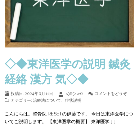
◇◆東洋医学の説明 鍼灸
経絡 漢方 気◇◆
投稿日:
2024年6月11日
s3ff5xw6
コメントをどうぞ
カテゴリー:
治療法について
、
症状説明
こんにちは。整骨院 RESETの伊藤です。 今日は東洋医学につ
いてご説明します。 【東洋医学の概要】 東洋医学 […]