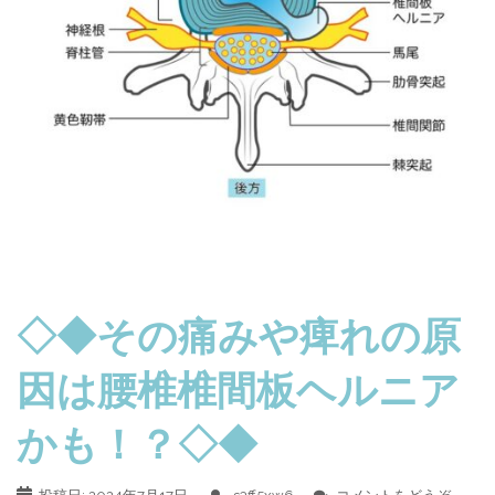
◇◆その痛みや痺れの原
因は腰椎椎間板ヘルニア
かも！？◇◆