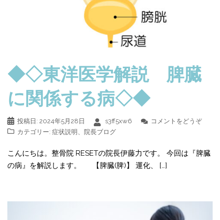
◆◇東洋医学解説 脾臓
に関係する病◇◆
投稿日:
2024年5月28日
s3ff5xw6
コメントをどうぞ
カテゴリー:
症状説明
、
院長ブログ
こんにちは。整骨院 RESETの院長伊藤力です。 今回は『脾臓
の病』を解説します。 【脾臓(脾)】 運化、 […]