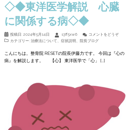
◇◆東洋医学解説 心臓
に関係する病◇◆
投稿日:
2024年5月14日
s3ff5xw6
コメントをどうぞ
カテゴリー:
治療法について
、
症状説明
、
院長ブログ
こんにちは。整骨院 RESETの院長伊藤力です。 今回は『心の
病』を解説します。 【心】 東洋医学で「心」 […]