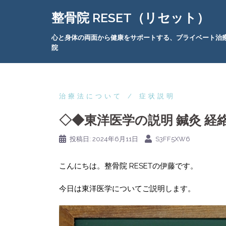
コ
整骨院 RESET（リセット）
ン
テ
心と身体の両面から健康をサポートする、プライベート治
ン
院
ツ
へ
ス
キ
治療法について
症状説明
ッ
◇◆東洋医学の説明 鍼灸 経絡
プ
投稿日:
2024年6月11日
S3FF5XW6
こんにちは。整骨院 RESETの伊藤です。
今日は東洋医学についてご説明します。