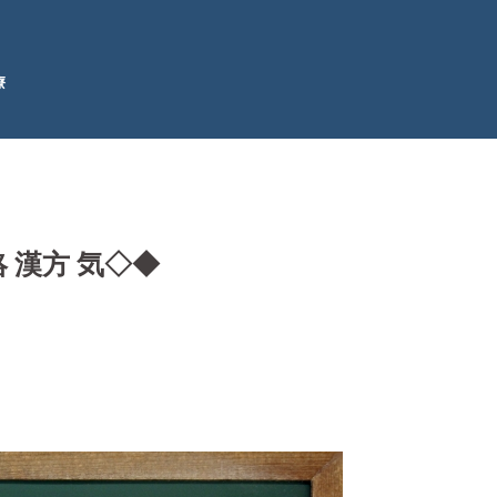
療
 漢方 気◇◆