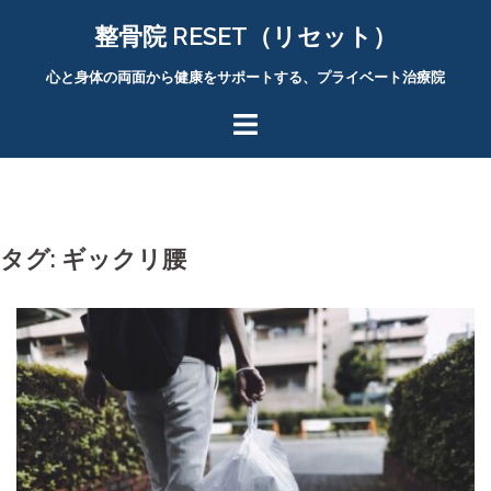
コ
整骨院 RESET（リセット）
ン
テ
心と身体の両面から健康をサポートする、プライベート治療院
ン
ツ
へ
ス
キ
ッ
タグ:
ギックリ腰
プ