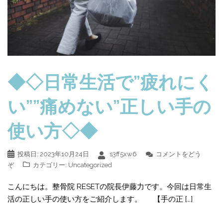
◆◇日常生活で”疲れにく
い””痛めない”正しい手の
使い方◇◆
投稿日:
2023年10月24日
s3ff5xw6
コメントをどう
ぞ
カテゴリー:
Uncategorized
こんにちは。整骨院 RESETの院長伊藤力です。今回は日常生
活の正しい手の使い方をご紹介します。 【手の正 […]