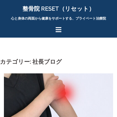
コ
整骨院 RESET（リセット）
ン
テ
心と身体の両面から健康をサポートする、プライベート治療院
ン
ツ
へ
ス
キ
ッ
カテゴリー:
社長ブログ
プ