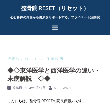
コ
整骨院 RESET（リセット）
ン
テ
心と身体の両面から健康をサポートする、プライベート治療院
ン
ツ
へ
ス
キ
ッ
プ
治療法について
症状説明
◆◇東洋医学と西洋医学の違い・
未病解説 ◇◆
投稿日:
2024年1月17日
S3FF5XW6
こんにちは。整骨院 RESETの院長伊藤力です。