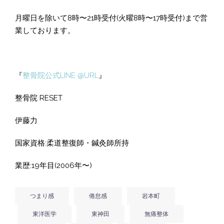
月曜日を除いて8時〜21時受付(火曜8時〜17時受付)まで営
業しております。
『
整骨院公式LINE @URL
』
整骨院 RESET
伊藤力
国家資格:柔道整復師・鍼灸師所持
業歴:19年目(2006年〜)
つまり感
倦怠感
岩本町
東洋医学
東神田
無痛整体