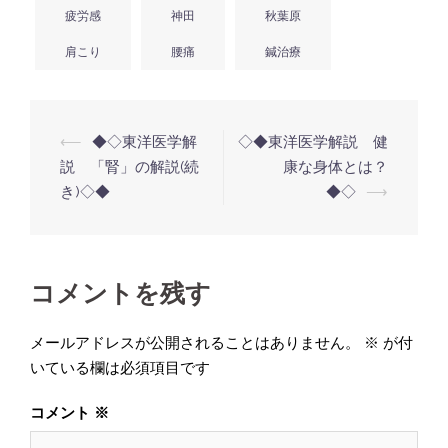
疲労感
神田
秋葉原
肩こり
腰痛
鍼治療
投
⟵
◆◇東洋医学解
◇◆東洋医学解説 健
稿
説 「腎」の解説(続
康な身体とは？
き)◇◆
◆◇
⟶
ナ
ビ
ゲ
ー
コメントを残す
シ
メールアドレスが公開されることはありません。
※
が付
ョ
いている欄は必須項目です
ン
コメント
※