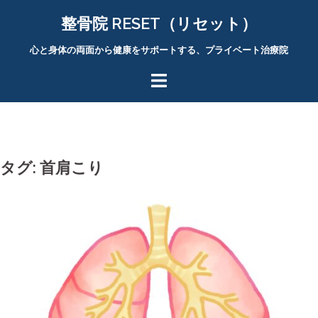
コ
整骨院 RESET（リセット）
ン
テ
心と身体の両面から健康をサポートする、プライベート治療院
ン
ツ
へ
ス
キ
ッ
タグ:
首肩こり
プ