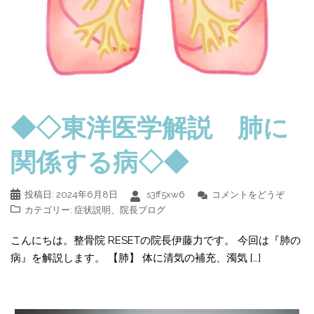
◆◇東洋医学解説 肺に
関係する病◇◆
投稿日:
2024年6月8日
s3ff5xw6
コメントをどうぞ
カテゴリー:
症状説明
、
院長ブログ
こんにちは。整骨院 RESETの院長伊藤力です。 今回は『肺の
病』を解説します。 【肺】 体に清気の補充、濁気 […]