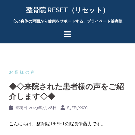
コ
整骨院 RESET（リセット）
ン
テ
心と身体の両面から健康をサポートする、プライベート治療院
ン
ツ
へ
ス
キ
ッ
プ
お客様の声
◆◇来院された患者様の声をご紹
介します◇◆
投稿日:
2023年7月28日
S3FF5XW6
こんにちは。整骨院 RESETの院長伊藤力です。