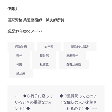
伊藤力
国家資格:柔道整復師・鍼灸師所持
業歴:17年(2006年〜)
保険診療
岩本町
慢性的な悩み
整体
整骨院
無痛整体
神田
秋葉原
自費治療院
鍼治療
投
⟵
◆◇椅子に座って
◆◇整骨院ってどのよ
稿
いるときの重要なポイ
うな症状の人が来院さ
ント◇◆
れるの？◇◆
⟶
ナ