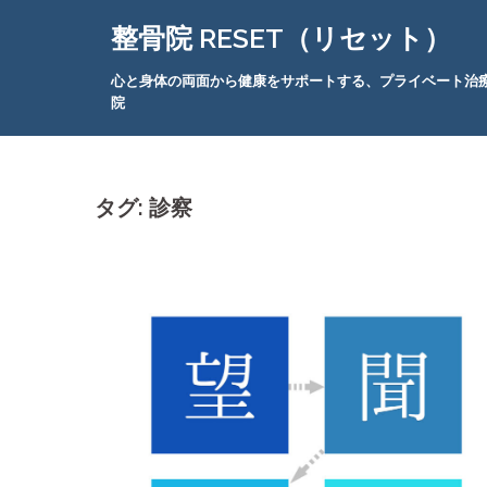
コ
整骨院 RESET（リセット）
ン
テ
心と身体の両面から健康をサポートする、プライベート治
ン
院
ツ
へ
ス
キ
タグ:
診察
ッ
プ