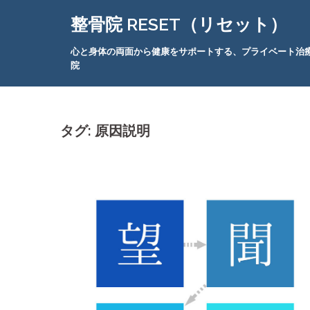
コ
整骨院 RESET（リセット）
ン
テ
心と身体の両面から健康をサポートする、プライベート治
ン
院
ツ
へ
ス
タグ:
原因説明
キ
ッ
プ