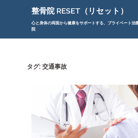
コ
整骨院 RESET（リセット）
ン
テ
心と身体の両面から健康をサポートする、プライベート治
ン
院
ツ
へ
ス
キ
ッ
タグ:
交通事故
プ