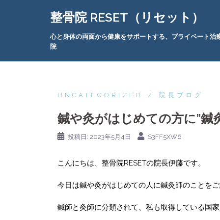
コ
整骨院 RESET（リセット）
ン
テ
心と身体の両面から健康をサポートする、プライベート治
ン
院
ツ
へ
ス
キ
UNCATEGORIZED
院長ブログ
ッ
鍼や灸がはじめての方に”鍼
プ
投稿日:
2023年5月4日
S3FF5XW6
こんにちは、整骨院RESETの院長伊藤です。
今日は鍼や灸がはじめての人に鍼灸師のことをご
鍼師と灸師に分類されて、私も取得している国家