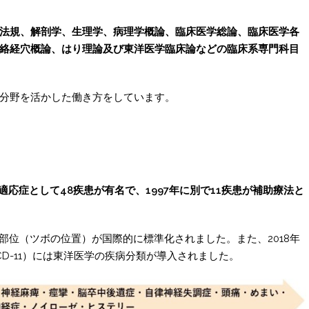
法規、解剖学、生理学、病理学概論、臨床医学総論、臨床医学各
絡経穴概論、はり理論及び東洋医学臨床論などの臨床系専門科目
分野を活かした働き方をしています。
応症として48疾患が有名で、1997年に別で11疾患が補助療法と
穴部位（ツボの位置）が国際的に標準化されました。また、2018年
CD-11）には東洋医学の疾病分類が導入されました。