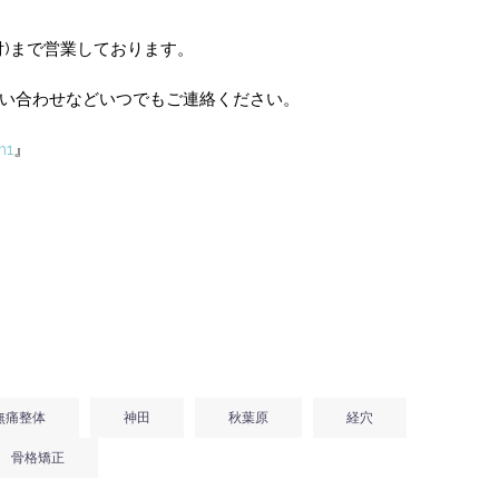
受付)まで営業しております。
い合わせなどいつでもご連絡ください。
m1
』
無痛整体
神田
秋葉原
経穴
骨格矯正