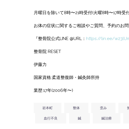
月曜日を除いて8時〜21時受付(火曜8時〜17時
お体の症状に関するご相談やご質問、予約のお問
『整骨院公式LINE @URL：
https://lin.ee/w23lU
整骨院 RESET
伊藤力
国家資格:柔道整復師・鍼灸師所持
業歴:17年(2006年〜)
岩本町
整体
歪み
血行不良
鍼
鍼治療