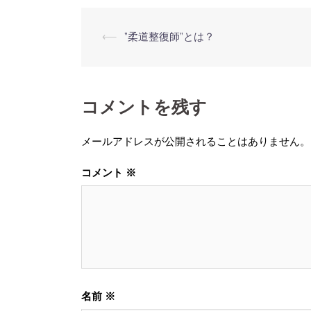
投
⟵
”柔道整復師”とは？
稿
ナ
ビ
コメントを残す
ゲ
ー
メールアドレスが公開されることはありません。
シ
ョ
コメント
※
ン
名前
※