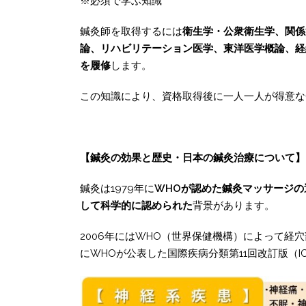
※必須で学ぶ知識
鍼灸師を取得するには
衛生学・公衆衛生学、関係
論、リハビリテーション医学、東洋医学概論、経
を履修
します。
この知識により、資格取得後に一人一人が得意な
【鍼灸の効果と歴史・日本の鍼灸治療について】
鍼灸は1979年に
WHOが認めた鍼灸マッサージの適
して科学的に認められた
背景があります。
2006年にはWHO（世界保健機構）によって経
にWHOが公表した国際疾病分類第11回改訂版（I