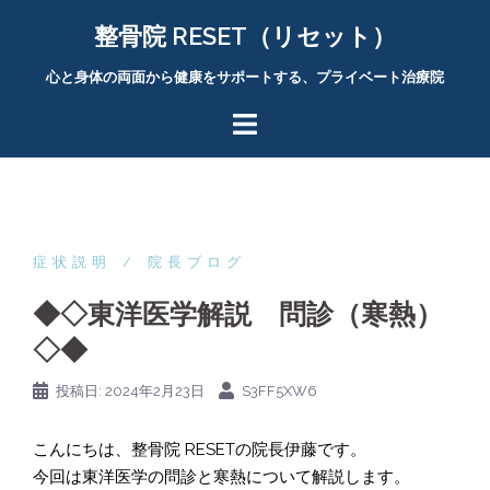
コ
整骨院 RESET（リセット）
ン
テ
心と身体の両面から健康をサポートする、プライベート治療院
ン
ツ
へ
ス
キ
ッ
プ
症状説明
院長ブログ
◆◇東洋医学解説 問診（寒熱）
◇◆
投稿日:
2024年2月23日
S3FF5XW6
こんにちは、整骨院 RESETの院長伊藤です。
今回は東洋医学の問診と寒熱について解説します。