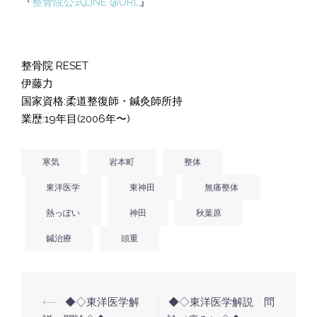
『
整骨院公式LINE @URL
』
整骨院 RESET
伊藤力
国家資格:柔道整復師・鍼灸師所持
業歴:19年目(2006年〜)
寒気
岩本町
整体
東洋医学
東神田
無痛整体
熱っぽい
神田
秋葉原
鍼治療
頭重
投
⟵
◆◇東洋医学解
◆◇東洋医学解説 問