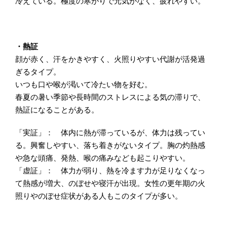
冷えている。極度の寒がりで元気がなく、疲れやすい。
・熱証
顔が赤く、汗をかきやすく、火照りやすい代謝が活発過
ぎるタイプ。
いつも口や喉が渇いて冷たい物を好む。
春夏の暑い季節や長時間のストレスによる気の滞りで、
熱証になることがある。
「実証」： 体内に熱が滞っているが、体力は残ってい
る。興奮しやすい、落ち着きがないタイプ。胸の灼熱感
や急な頭痛、発熱、喉の痛みなども起こりやすい。
「虚証」： 体力が弱り、熱を冷ます力が足りなくなっ
て熱感が増大、のぼせや寝汗が出現。女性の更年期の火
照りやのぼせ症状がある人もこのタイプが多い。