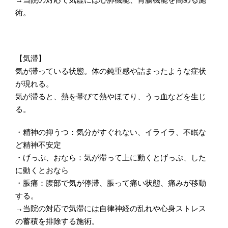
→当院の対応で気虚には心肺機能、胃腸機能を高める施
術。
【気滞】
気が滞っている状態。体の鈍重感や詰まったような症状
が現れる。
気が滞ると、熱を帯びて熱やほてり、うっ血などを生じ
る。
・精神の抑うつ：気分がすぐれない、イライラ、不眠な
ど精神不安定
・げっぷ、おなら：気が滞って上に動くとげっぷ、した
に動くとおなら
・脹痛：腹部で気が停滞、脹って痛い状態、痛みが移動
する。
→当院の対応で気滞には自律神経の乱れや心身ストレス
の蓄積を排除する施術。