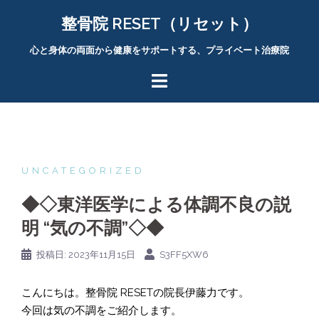
コ
整骨院 RESET（リセット）
ン
テ
心と身体の両面から健康をサポートする、プライベート治療院
ン
ツ
へ
ス
キ
ッ
プ
UNCATEGORIZED
◆◇東洋医学による体調不良の説
明 “気の不調”◇◆
投稿日:
2023年11月15日
S3FF5XW6
こんにちは。整骨院 RESETの院長伊藤力です。
今回は気の不調をご紹介します。