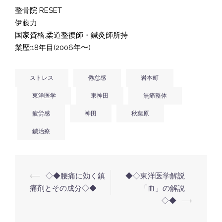
整骨院 RESET
伊藤力
国家資格:柔道整復師・鍼灸師所持
業歴:18年目(2006年〜)
ストレス
倦怠感
岩本町
東洋医学
東神田
無痛整体
疲労感
神田
秋葉原
鍼治療
投
⟵
◇◆腰痛に効く鎮
◆◇東洋医学解説
稿
痛剤とその成分◇◆
「血」の解説
◇◆
⟶
ナ
ビ