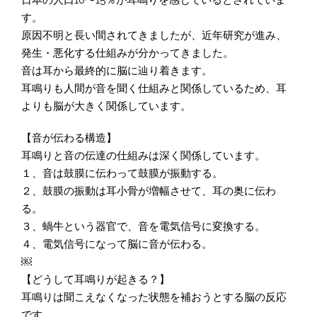
日本の人口10〜15％が耳鳴りを感じているとされていま
す。
原因不明と長い間されてきましたが、近年研究が進み、
発生・悪化する仕組みが分かってきました。
音は耳から最終的に脳に辿り着きます。
耳鳴りも人間が音を聞く仕組みと関係しているため、耳
よりも脳が大きく関係しています。
【音が伝わる構造】
耳鳴りと音の伝達の仕組みは深く関係しています。
１、音は鼓膜に伝わって鼓膜が振動する。
２、鼓膜の振動は耳小骨が増幅させて、耳の奥に伝わ
る。
３、蝸牛という器官で、音を電気信号に変換する。
４、電気信号になって脳に音が伝わる。
￼
【どうして耳鳴りが起きる？】
耳鳴りは聞こえなくなった状態を補おうとする脳の反応
です。