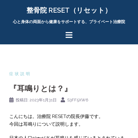
コ
整骨院 RESET（リセット）
ン
テ
心と身体の両面から健康をサポートする、プライベート治療院
ン
ツ
へ
ス
キ
ッ
プ
症状説明
『耳鳴りとは？』
投稿日:
2023年1月31日
S3FF5XW6
こんにちは。治療院 RESETの院長伊藤です。
今回は耳鳴りについて説明します。