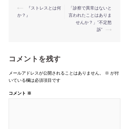
投
⟵
『ストレスとは何
「診察で異常はないと
稿
か？』
言われたことはありま
せんか？」”不定愁
ナ
訴”
⟶
ビ
ゲ
ー
コメントを残す
シ
ョ
メールアドレスが公開されることはありません。
※
が付
ン
いている欄は必須項目です
コメント
※