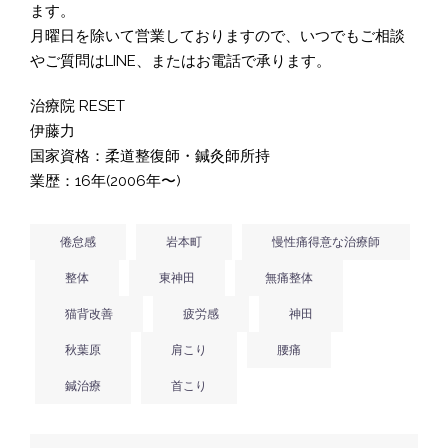
ます。
月曜日を除いて営業しておりますので、いつでもご相談
やご質問はLINE、またはお電話で承ります。
治療院 RESET
伊藤力
国家資格：柔道整復師・鍼灸師所持
業歴：16年(2006年〜)
倦怠感
岩本町
慢性痛得意な治療師
整体
東神田
無痛整体
猫背改善
疲労感
神田
秋葉原
肩こり
腰痛
鍼治療
首こり