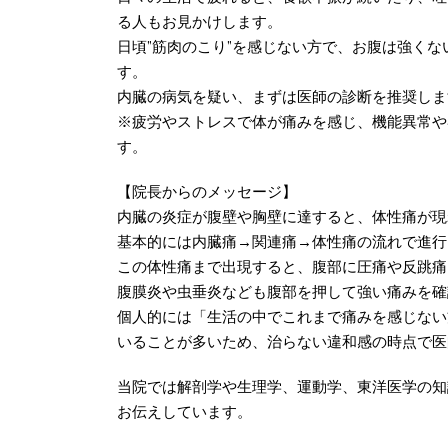
る人もお見かけします。
日頃”筋肉のこり”を感じない方で、お腹は強く
す。
内臓の病気を疑い、まずは医師の診断を推奨しま
※疲労やストレスで体が痛みを感じ、機能異常や
す。
【院長からのメッセージ】
内臓の炎症が腹壁や胸壁に達すると、体性痛が現
基本的には内臓痛→関連痛→体性痛の流れで進行
この体性痛まで出現すると、腹部に圧痛や反跳痛
腹膜炎や虫垂炎なども腹部を押して強い痛みを確
個人的には「生活の中でこれまで痛みを感じない
いることが多いため、治らない違和感の時点で医
当院では解剖学や生理学、運動学、東洋医学の知
お伝えしています。