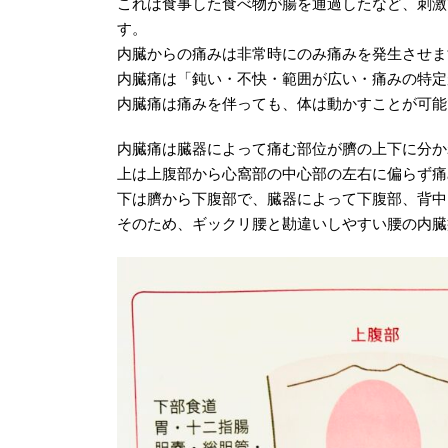
これは食事した食べ物が腸を通過したなど、刺激
す。
内臓からの痛みは非常時にのみ痛みを発生させま
内臓痛は「鈍い・不快・範囲が広い・痛みの特定
内臓痛は痛みを伴っても、体は動かすことが可能
内臓痛は臓器によって痛む部位が臍の上下に分か
上は上腹部から心窩部の中心部の左右に偏らず痛
下は臍から下腹部で、臓器によって下腹部、背中
そのため、ギックリ腰と勘違いしやすい腰の内臓