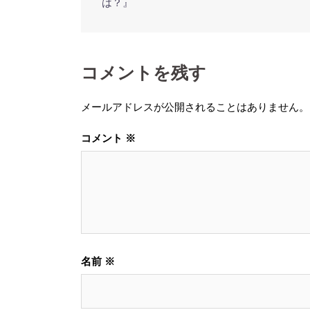
稿
は？』
ナ
ビ
ゲ
コメントを残す
ー
シ
メールアドレスが公開されることはありません。
ョ
ン
コメント
※
名前
※