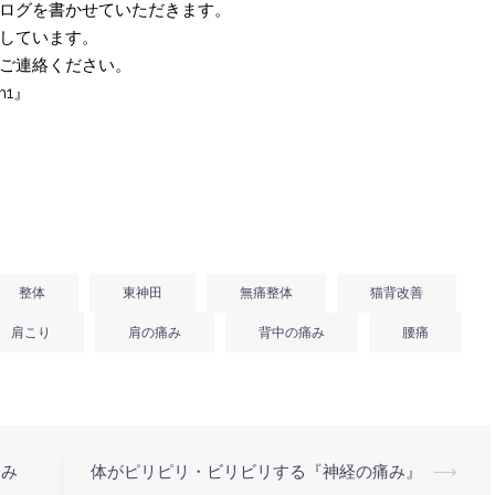
ログを書かせていただきます。
しています。
ご連絡ください。
m1』
整体
東神田
無痛整体
猫背改善
肩こり
肩の痛み
背中の痛み
腰痛
痛み
体がピリピリ・ビリビリする『神経の痛み』
⟶