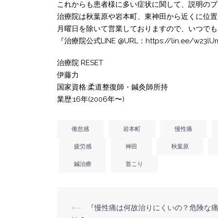
これからも患者様に多い症状に関して、説明のブ
治療院は秋葉原や岩本町、東神田から近くに位置
月曜日を除いて営業しておりますので、いつでも
『治療院公式LINE @URL：https://lin.ee/w23lU
治療院 RESET
伊藤力
国家資格:柔道整復師・鍼灸師所持
業歴:16年(2006年〜)
倦怠感
岩本町
慢性痛
疲労感
神田
秋葉原
鍼治療
首こり
投
⟵
『慢性痛は何故治りにくいの？危険な