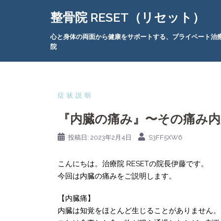
コ
整骨院 RESET（リセット）
ン
テ
心と身体の両面から健康をサポートする、プライベート治
ン
院
ツ
へ
ス
キ
症状説明
ッ
『内臓の痛み』〜その痛み内
プ
投稿日:
2023年2月4日
S3FF5XW6
こんにちは。治療院 RESETの院長伊藤です。
今回は内臓の痛みをご説明します。
【内臓痛】
内臓は知覚をほとんど生じることがありません。