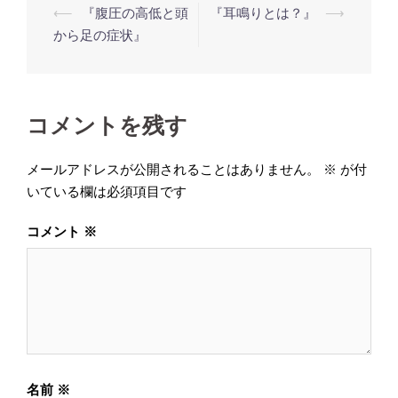
投
⟵
『腹圧の高低と頭
『耳鳴りとは？』
⟶
稿
から足の症状』
ナ
ビ
ゲ
コメントを残す
ー
シ
メールアドレスが公開されることはありません。
※
が付
いている欄は必須項目です
ョ
ン
コメント
※
名前
※