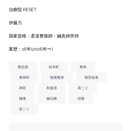
治療院 RESET
伊藤力
国家資格：柔道整復師・鍼灸師所持
業歴：16年(2006年〜)
倦怠感
岩本町
整体
東神田
無痛整体
猫背改善
神田
秋葉原
肩こり
腰痛
鍼治療
頭痛
首こり