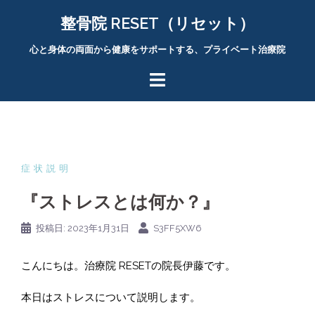
コ
整骨院 RESET（リセット）
ン
テ
心と身体の両面から健康をサポートする、プライベート治療院
ン
ツ
へ
ス
キ
ッ
プ
症状説明
『ストレスとは何か？』
投稿日:
2023年1月31日
S3FF5XW6
こんにちは。治療院 RESETの院長伊藤です。
本日はストレスについて説明します。