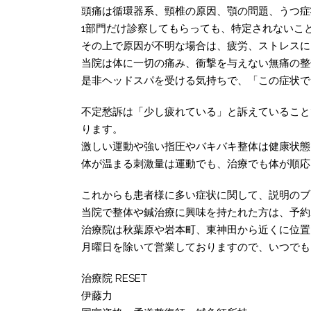
頭痛は循環器系、頸椎の原因、顎の問題、うつ症
1部門だけ診察してもらっても、特定されないこ
その上で原因が不明な場合は、疲労、ストレスに
当院は体に一切の痛み、衝撃を与えない無痛の整
是非ヘッドスパを受ける気持ちで、「この症状で
不定愁訴は「少し疲れている」と訴えていること
ります。
激しい運動や強い指圧やバキバキ整体は健康状態
体が温まる刺激量は運動でも、治療でも体が順応
これからも患者様に多い症状に関して、説明のブ
当院で整体や鍼治療に興味を持たれた方は、予約
治療院は秋葉原や岩本町、東神田から近くに位置
月曜日を除いて営業しておりますので、いつでもご
治療院 RESET
伊藤力