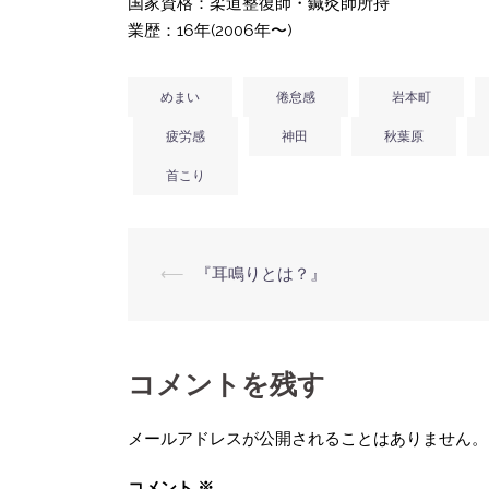
国家資格：柔道整復師・鍼灸師所持
業歴：16年(2006年〜)
めまい
倦怠感
岩本町
疲労感
神田
秋葉原
首こり
投
⟵
『耳鳴りとは？』
稿
ナ
ビ
コメントを残す
ゲ
ー
メールアドレスが公開されることはありません。
シ
ョ
コメント
※