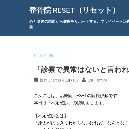
コ
整骨院 RESET（リセット）
ン
テ
心と身体の両面から健康をサポートする、プライベート治
ン
院
ツ
へ
ス
キ
症状説明
ッ
「診察で異常はないと言われ
プ
投稿日:
2023年1月31日
S3FF5XW6
こんにちは、治療院 RESETの院長伊藤です。
本日は「不定愁訴」の説明をします。
【不定愁訴とは】
「原因がはっきりわからないけれど、なんとなく