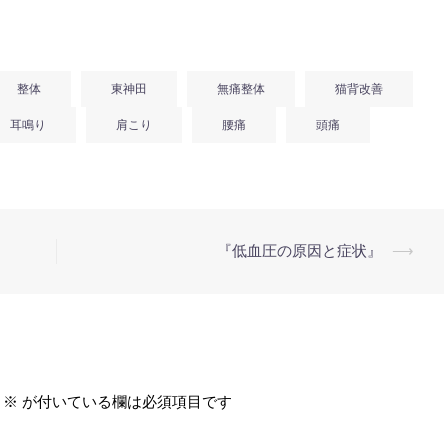
整体
東神田
無痛整体
猫背改善
耳鳴り
肩こり
腰痛
頭痛
『低血圧の原因と症状』
⟶
※
が付いている欄は必須項目です