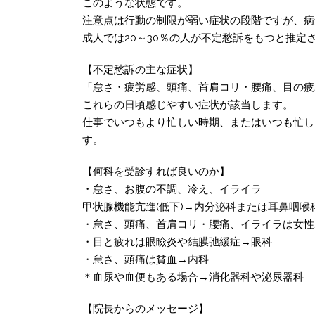
このような状態です。
注意点は行動の制限が弱い症状の段階ですが、病
成人では20～30％の人が不定愁訴をもつと推定
【不定愁訴の主な症状】
「怠さ・疲労感、頭痛、首肩コリ・腰痛、目の疲
これらの日頃感じやすい症状が該当します。
仕事でいつもより忙しい時期、またはいつも忙し
す。
【何科を受診すれば良いのか】
・怠さ、お腹の不調、冷え、イライラ
甲状腺機能亢進(低下)→内分泌科または耳鼻咽喉
・怠さ、頭痛、首肩コリ・腰痛、イライラは女性
・目と疲れは眼瞼炎や結膜弛緩症→眼科
・怠さ、頭痛は貧血→内科
＊血尿や血便もある場合→消化器科や泌尿器科
【院長からのメッセージ】