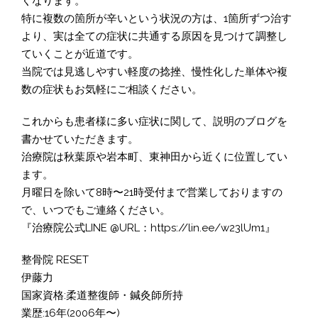
くなります。
特に複数の箇所が辛いという状況の方は、1箇所ずつ治す
より、実は全ての症状に共通する原因を見つけて調整し
ていくことが近道です。
当院では見逃しやすい軽度の捻挫、慢性化した単体や複
数の症状もお気軽にご相談ください。
これからも患者様に多い症状に関して、説明のブログを
書かせていただきます。
治療院は秋葉原や岩本町、東神田から近くに位置してい
ます。
月曜日を除いて8時〜21時受付まで営業しておりますの
で、いつでもご連絡ください。
『治療院公式LINE @URL：https://lin.ee/w23lUm1』
整骨院 RESET
伊藤力
国家資格:柔道整復師・鍼灸師所持
業歴:16年(2006年〜)