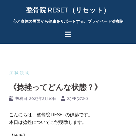
コ
整骨院 RESET（リセット）
ン
テ
心と身体の両面から健康をサポートする、プライベート治療院
ン
ツ
へ
ス
キ
ッ
プ
症状説明
《捻挫ってどんな状態？》
投稿日:
2023年2月16日
S3FF5XW6
こんにちは、整骨院 RESETの伊藤です。
本日は捻挫についてご説明致します。