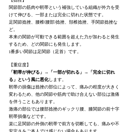
【捻挫】
関節部の筋肉や靭帯という補強している組織が外力を受
けて伸びる、一部または完全に切れた状態です。
足関節捻挫、腰椎(腰部)捻挫、頚椎捻挫、手関節捻挫な
ど。
本来の関節が可動できる範囲を超えた力が加わると発生
するため、どの関節にも発生します。
1番多い関節は足関節（足首）です。
【重症度】
「靭帯が伸びる」→「一部が切れる」→「完全に切れ
る」という風に悪化
します。
靭帯の損傷は捻挫の部位によって、痛みの程度が大きく
変わるため、他の関節や筋肉で助け合えない部位は激痛
を伴うこともあります。
激痛の部位では腰部捻挫のギックリ腰、膝関節の前十字
靭帯損傷などです。
楽に足関節の外側の靭帯で前方を切断しても、痛みや不
安定さをご本人では感じない場合もあります。