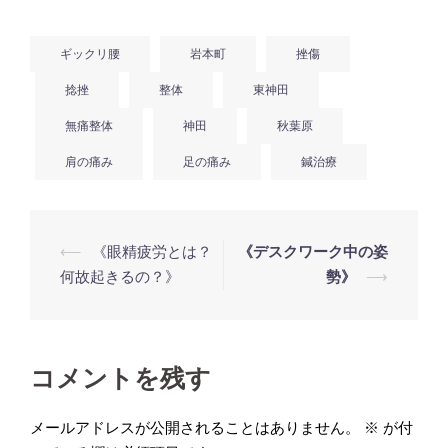
ギックリ腰
岩本町
挫傷
捻挫
整体
東神田
無痛整体
神田
秋葉原
肩の痛み
足の痛み
鍼治療
投
⟵
《眼精疲労とは？
《デスクワーク中の姿
稿
何故起きるの？》
勢》
⟶
ナ
ビ
ゲ
コメントを残す
ー
シ
メールアドレスが公開されることはありません。
※
が付