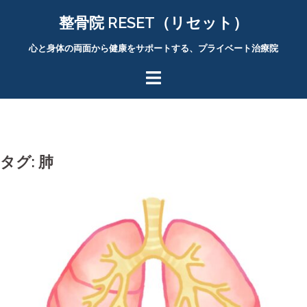
コ
整骨院 RESET（リセット）
ン
テ
心と身体の両面から健康をサポートする、プライベート治療院
ン
ツ
へ
ス
キ
ッ
タグ:
肺
プ