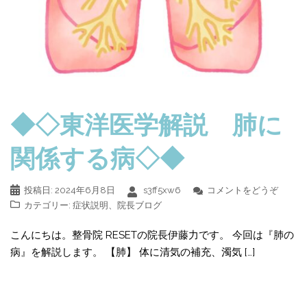
◆◇東洋医学解説 肺に
関係する病◇◆
投稿日:
2024年6月8日
s3ff5xw6
コメントをどうぞ
カテゴリー:
症状説明
、
院長ブログ
こんにちは。整骨院 RESETの院長伊藤力です。 今回は『肺の
病』を解説します。 【肺】 体に清気の補充、濁気 […]