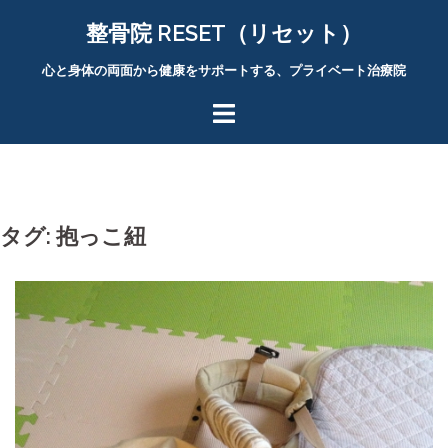
コ
整骨院 RESET（リセット）
ン
テ
心と身体の両面から健康をサポートする、プライベート治療院
ン
ツ
へ
ス
キ
ッ
タグ:
抱っこ紐
プ