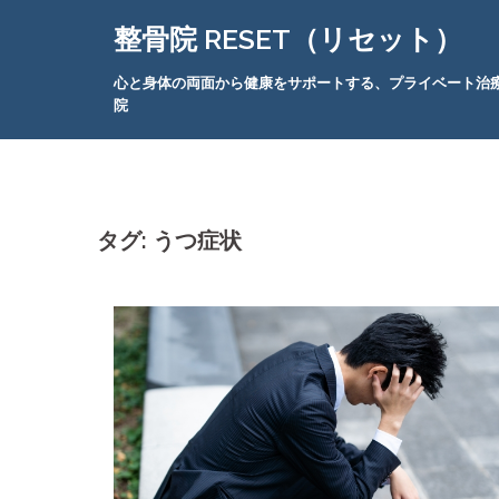
コ
整骨院 RESET（リセット）
ン
テ
心と身体の両面から健康をサポートする、プライベート治
ン
院
ツ
へ
ス
キ
ッ
タグ:
うつ症状
プ