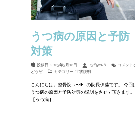
うつ病の原因と予防
対策
投稿日:
2023年3月12日
s3ff5xw6
コメント
どうぞ
カテゴリー:
症状説明
こんにちは。整骨院 RESETの院長伊藤です。 今回
うつ病の原因と予防対策の説明をさせて頂きます。
【うつ病 […]